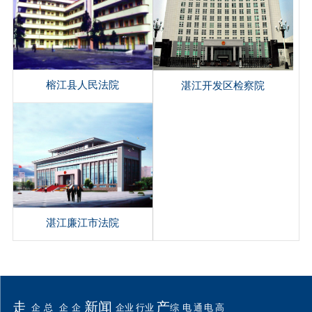
榕江县人民法院
湛江开发区检察院
湛江廉江市法院
走
新闻
产
企
总
企
企
企业
行业
综
电
通
电
高