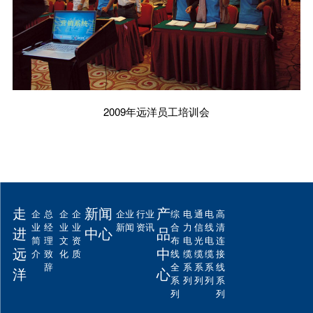
2009年远洋员工培训会
走
新闻
产
企
总
企
企
企业
行业
综
电
通
电
高
业
经
业
业
新闻
资讯
合
力
信
线
清
进
中心
品
简
理
文
资
布
电
光
电
连
远
中
介
致
化
质
线
缆
缆
缆
接
辞
全
系
系
系
线
洋
心
系
列
列
列
系
列
列